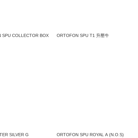
 SPU COLLECTOR BOX
ORTOFON SPU T1 升壓牛
TER SILVER G
ORTOFON SPU ROYAL A (N.O.S)