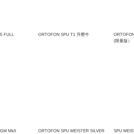
5 FULL
ORTOFON SPU T1 升壓牛
ORTOFON
(限量版）
 GM MkII
ORTOFON SPU MEISTER SILVER
SPU MEIS