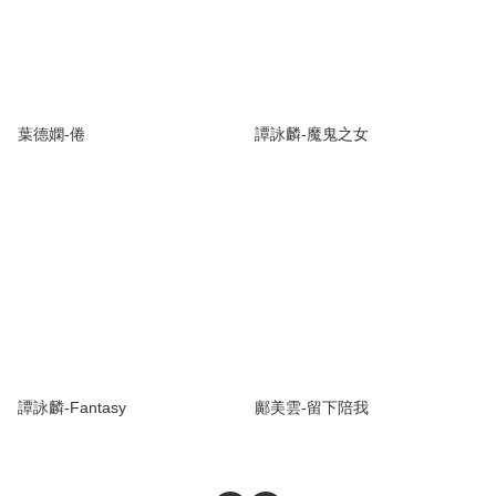
葉德嫻-倦
譚詠麟-魔鬼之女
譚詠麟-Fantasy
鄺美雲-留下陪我