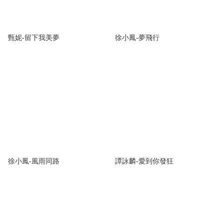
甄妮-留下我美夢
徐小鳳-夢飛行
徐小鳳-風雨同路
譚詠麟-愛到你發狂