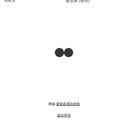
RACK
避震座 (標準)
商舖
退貨及退款政策
提出意見