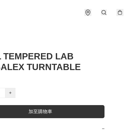
 TEMPERED LAB
ALEX TURNTABLE
+
加至購物車
−