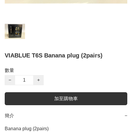
VIABLUE T6S Banana plug (2pairs)
數量
−
+
加至購物車
簡介
−
Banana plug (2pairs)