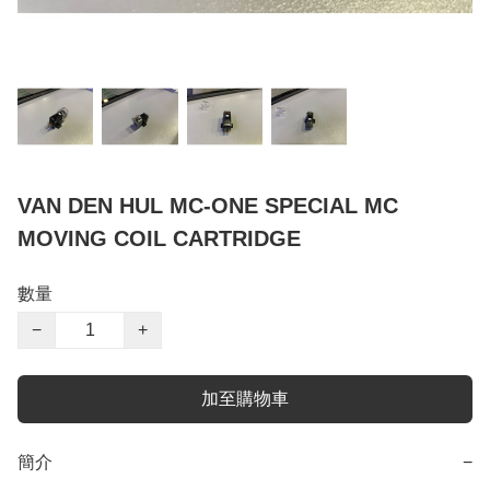
VAN DEN HUL MC-ONE SPECIAL MC
MOVING COIL CARTRIDGE
數量
−
+
加至購物車
簡介
−