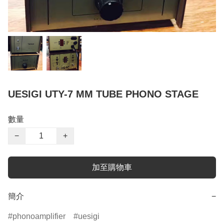
UESIGI UTY-7 MM TUBE PHONO STAGE
數量
−
+
加至購物車
簡介
−
phonoamplifier
uesigi