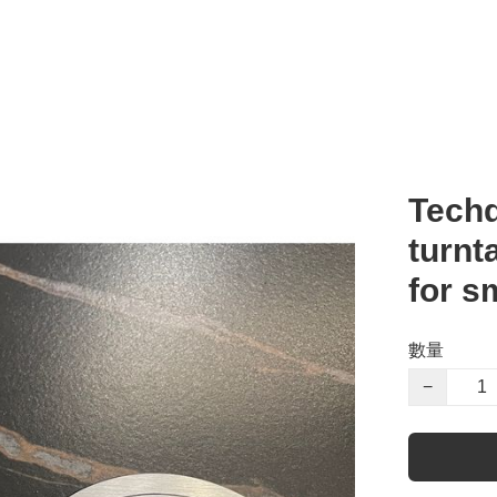
Techd
turnt
for s
數量
−