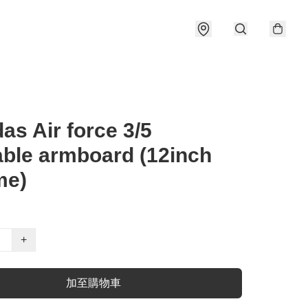
as Air force 3/5
able armboard (12inch
me)
+
加至購物車