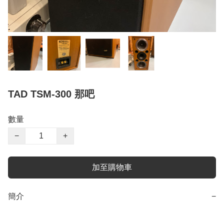
TAD TSM-300 那吧
數量
−
+
加至購物車
簡介
−