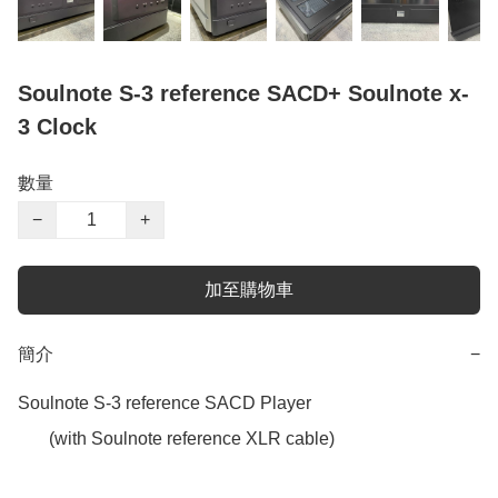
Soulnote S-3 reference SACD+ Soulnote x-
3 Clock
數量
−
+
加至購物車
簡介
−
Soulnote S-3 reference SACD Player

       (with Soulnote reference XLR cable) 
