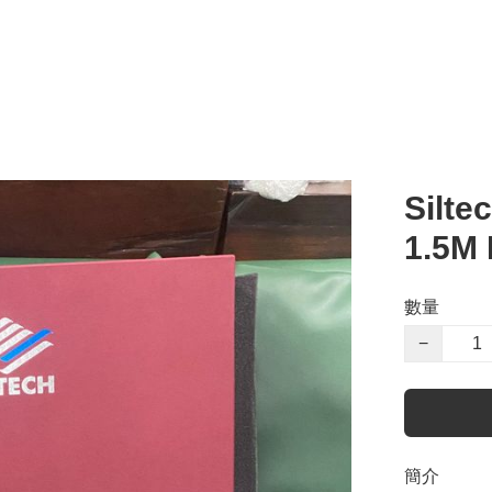
Silte
1.5M 
數量
−
簡介