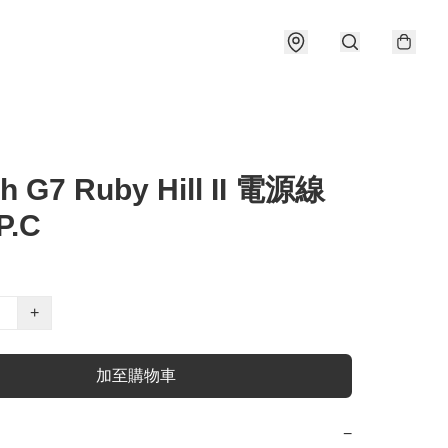
ch G7 Ruby Hill II 電源線
P.C
+
加至購物車
−