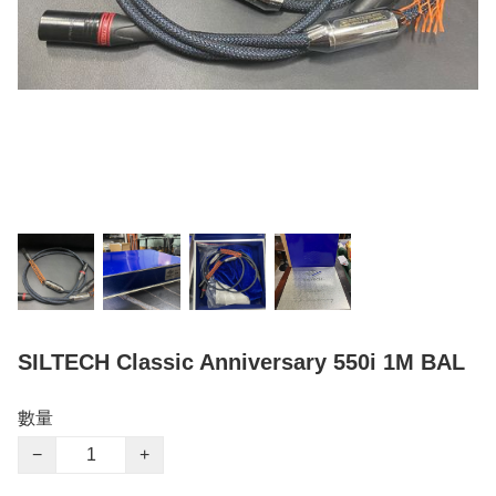
SILTECH Classic Anniversary 550i 1M BAL
數量
−
+