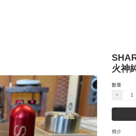
SHAR
火神
數量
−
簡介