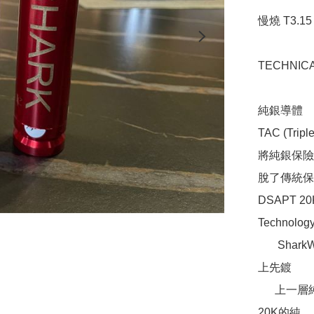
慢燒 T3.15 
TECHNIC
純銀導體

TAC (Tr
將純銀保險
脫了傳統保
DSAPT 20K
Technology)
       SharkWire 獨家無鎳電鍍技術，特點是在兩端金屬蓋表面
上先鍍

      上一層純銅、再鍍上一層厚銀，最後於表面再鍍上一層
20K的純
