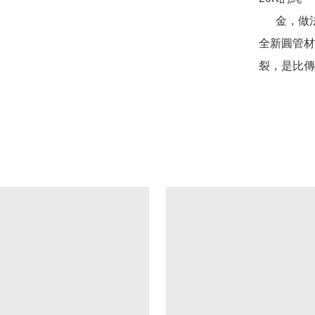
      金，做法非常費工而講究

全新圓管材料
裂，是比傳