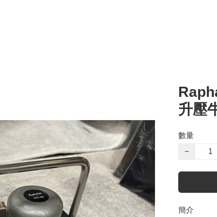
Raph
升壓
數量
−
簡介