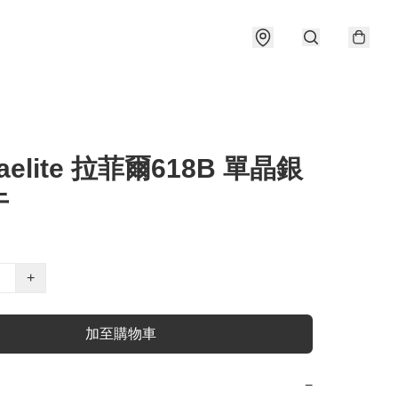
aelite 拉菲爾618B 單晶銀
牛
+
加至購物車
−