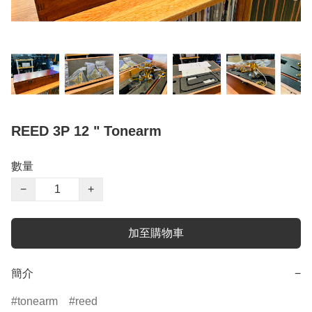
REED 3P 12 " Tonearm
數量
−
+
加至購物車
簡介
−
tonearm
reed