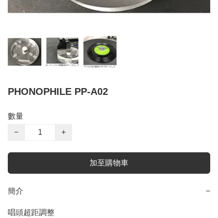
PHONOPHILE PP-A02
數量
−
+
加至購物車
簡介
−
唱頭超距調整
