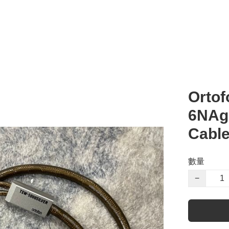
Ortof
6NAg
Cable
數量
−