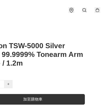
on TSW-5000 Silver
 99.9999% Tonearm Arm
 / 1.2m
+
加至購物車