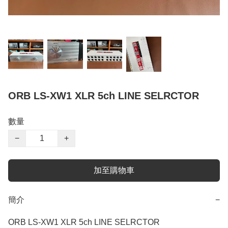
ORB LS-XW1 XLR 5ch LINE SELRCTOR
數量
−
+
加至購物車
簡介
−
ORB LS-XW1 XLR 5ch LINE SELRCTOR