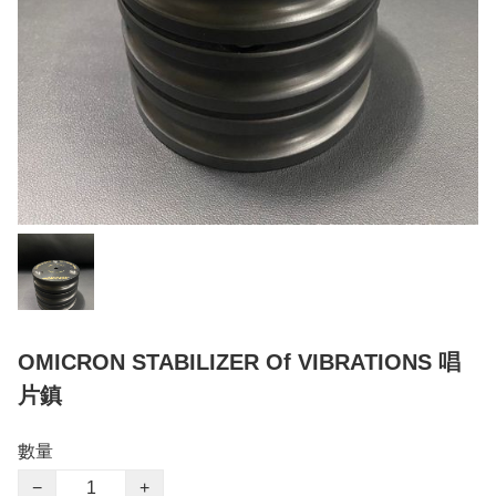
OMICRON STABILIZER Of VIBRATIONS 唱
片鎮
數量
−
+