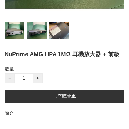
NuPrime AMG HPA 1MΩ 耳機放大器 + 前級
數量
−
+
加至購物車
簡介
−