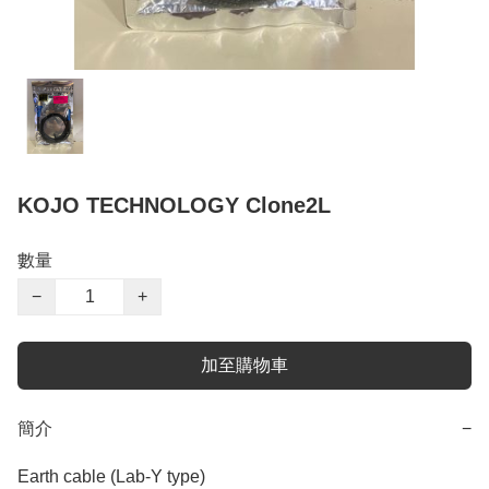
KOJO TECHNOLOGY Clone2L
數量
−
+
加至購物車
簡介
−
Earth cable (Lab-Y type) 
