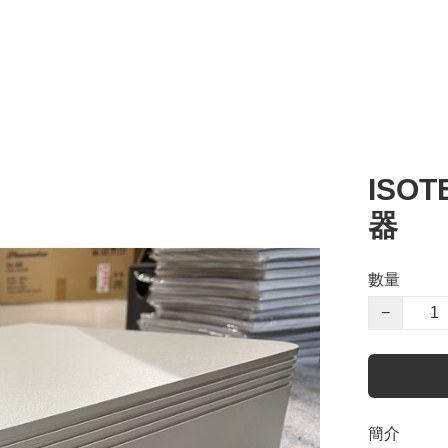
ISOT
器
數量
−
簡介