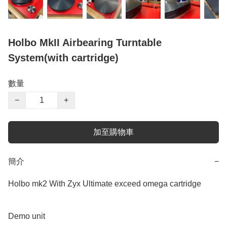
Holbo MkII Airbearing Turntable
System(with cartridge)
數量
−
+
加至購物車
簡介
−
Holbo mk2 With Zyx Ultimate exceed omega cartridge

Demo unit