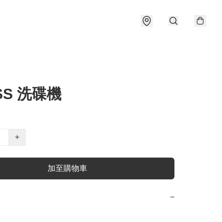
SS 洗碟機
+
加至購物車
−