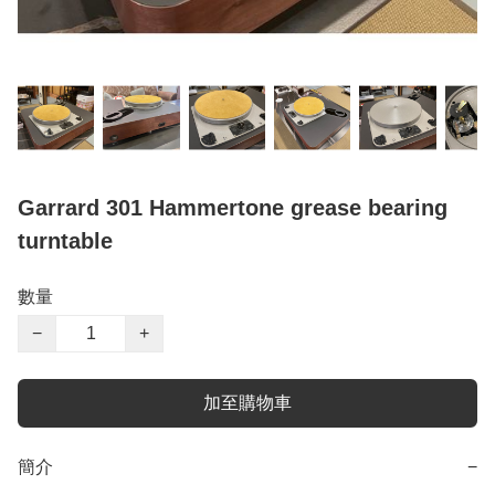
Garrard 301 Hammertone grease bearing
turntable
數量
−
+
加至購物車
簡介
−