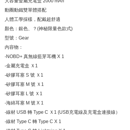
大容量金屬充電盒 2000 mAh

動圈動鐵雙單體搭配

人體工學採樣，配戴超舒適

顏色：銀色、？(神秘限量色款式)

型號：Gear 

內容物：

-NOBD+ 真無線藍芽耳機 X 1

-金屬充電盒 Ｘ1

-矽膠耳塞 S 號 Ｘ1

-矽膠耳塞 M 號 Ｘ1

-矽膠耳塞 L 號 Ｘ1

-海綿耳塞 M 號 X 1

-線材 USB 轉 Type C Ｘ1 (USB充電線及充電盒連接線）

-線材 Type C 轉 Type C X 1
