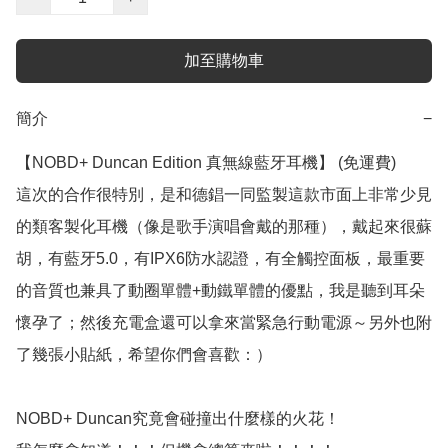
加至購物車
簡介
−
【NOBD+ Duncan Edition 真無線藍牙耳機】 (免運費)

這次的合作很特別，是和德錩一同監製這款市面上非常少見
的類客製化耳機（像是歌手演唱會戴的那種），戴起來很蘇
胡，有藍牙5.0，有IPX6防水認證，有全觸控面板，最重要
的音質也兼具了動圈單體+動鐵單體的優點，我是聽到耳朵
懷孕了；然後充電盒還可以拿來當緊急行動電源～另外也附
了幾張小貼紙，希望你們會喜歡：）

NOBD+ Duncan究竟會碰撞出什麼樣的火花！
