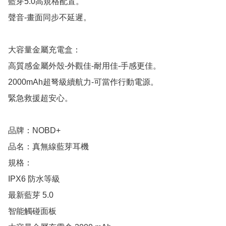
藍芽5.0高規格配置。

聲音-畫面同步不延遲。

大容量金屬充電盒：

高質感金屬外殼-外觀佳-耐用佳-手感更佳。

2000mAh超弩級續航力-可當作行動電源。

緊急救援超安心。

品牌：NOBD+

品名：真無線藍芽耳機

規格：

IPX6 防水等級

最新藍芽 5.0

智能觸碰面板
