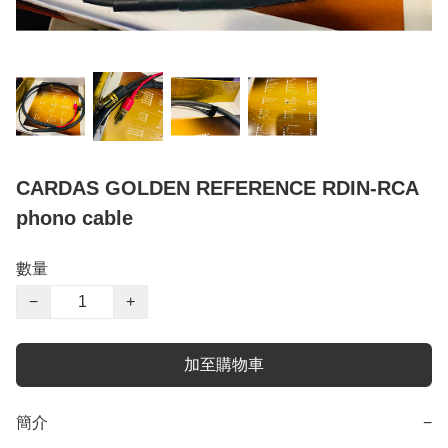
CARDAS GOLDEN REFERENCE RDIN-RCA
phono cable
數量
−
+
加至購物車
簡介
−