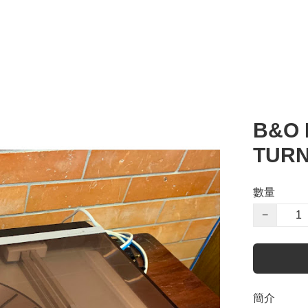
B&O 
TUR
數量
−
簡介