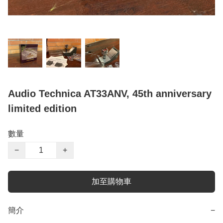
Audio Technica AT33ANV, 45th anniversary
limited edition
數量
−
+
加至購物車
簡介
−