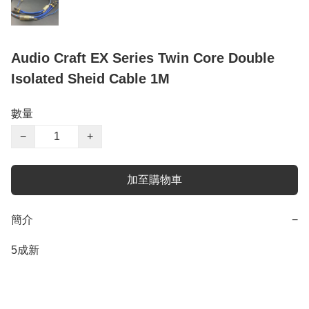
Audio Craft EX Series Twin Core Double
Isolated Sheid Cable 1M
數量
−
+
加至購物車
簡介
−
5成新