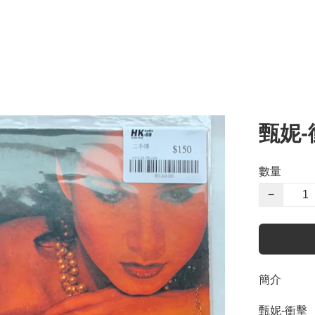
甄妮-
數量
−
簡介
甄妮-衝擊