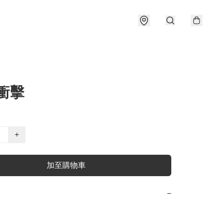
衝擊
+
加至購物車
−