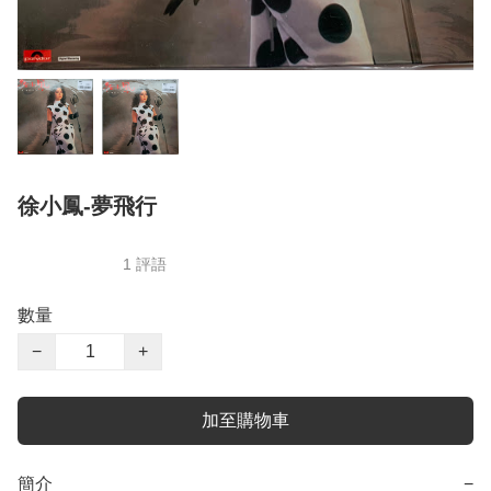
徐小鳳-夢飛行
1 評語
數量
−
+
加至購物車
簡介
−