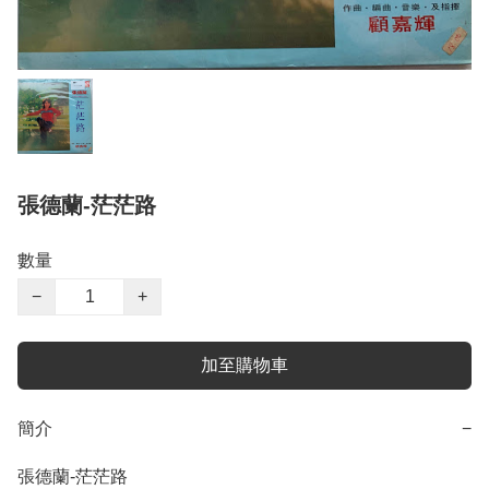
張德蘭-茫茫路
數量
−
+
加至購物車
簡介
−
張德蘭-茫茫路