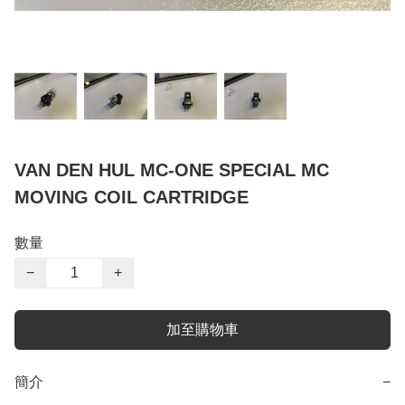
VAN DEN HUL MC-ONE SPECIAL MC
MOVING COIL CARTRIDGE
數量
−
+
加至購物車
簡介
−